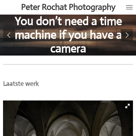
Peter Rochat Photography
Ga
direct
You don’t need a time
naar
de
machine if you have a
hoofdinhoud
camera
Laatste werk